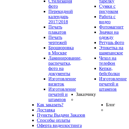
Стилизация
тарелку
фото
Сумки с
Перекидной
рисунком
календарь
Работа с
2017/2018
видео
Печать
Фотомагнит
плакатов
Значки на
Печать
одежду
чертежей
Ретушь фото
Брошюровка
Этикетка на
в Москве
шампанское
Ламинирование,
Чехол на
распечатка,
телефон
фото на
Кепки,
документы
бейсболки
Изготовление
Изготовление
визиток
печатей и
Изготовление
штампов
печатей и
Заказчику
штампов
Как заказать?
Блог
Доставка
Пункты Выдачи Заказов
Способы оплаты
Оферта видеохостинга