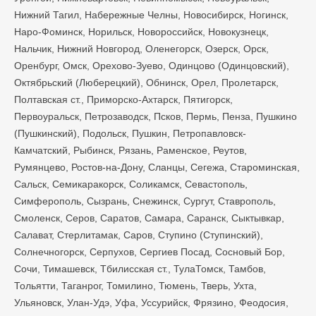
Нижний Тагил, Набережные Челны, Новосибирск, Ногинск,
Наро-Фоминск, Норильск, Новороссийск, Новокузнецк,
Нальчик, Нижний Новгород, Оленегорск, Озерск, Орск,
Оренбург, Омск, Орехово-Зуево, Одинцово (Одинцовский),
Октябрьский (Люберецкий), Обнинск, Орел, Пролетарск,
Полтавская ст., Приморско-Ахтарск, Пятигорск,
Первоуральск, Петрозаводск, Псков, Пермь, Пенза, Пушкино
(Пушкинский), Подольск, Пушкин, Петропавловск-
Камчатский, Рыбинск, Рязань, Раменское, Реутов,
Румянцево, Ростов-на-Дону, Сланцы, Сегежа, Староминская,
Сальск, Семикаракорск, Соликамск, Севастополь,
Симферополь, Сызрань, Снежинск, Сургут, Ставрополь,
Смоленск, Серов, Саратов, Самара, Саранск, Сыктывкар,
Салават, Стерлитамак, Саров, Ступино (Ступинский),
Солнечногорск, Серпухов, Сергиев Посад, Сосновый Бор,
Сочи, Тимашевск, Тбилисская ст., ТулаТомск, Тамбов,
Тольятти, Таганрог, Томилино, Тюмень, Тверь, Ухта,
Ульяновск, Улан-Удэ, Уфа, Уссурийск, Фрязино, Феодосия,