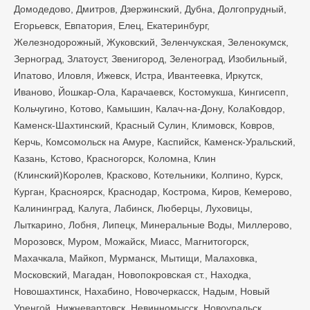
Домодедово, Дмитров, Дзержинский, Дубна, Долгопрудный,
Егорьевск, Евпатория, Елец, Екатеринбург,
Железнодорожный, Жуковский, Зеленчукская, Зеленокумск,
Зерноград, Златоуст, Звенигород, Зеленоград, Изобильный,
Ипатово, Иловля, Ижевск, Истра, Ивантеевка, Иркутск,
Иваново, Йошкар-Ола, Карачаевск, Костомукша, Кингисепп,
Кольчугино, Котово, Камышин, Калач-на-Дону, КолаКовдор,
Каменск-Шахтинский, Красный Сулин, Климовск, Ковров,
Керчь, Комсомольск на Амуре, Каспийск, Каменск-Уральский,
Казань, Кстово, Красногорск, Коломна, Клин
(Клинский)Королев, Красково, Котельники, Колпино, Курск,
Курган, Красноярск, Краснодар, Кострома, Киров, Кемерово,
Калининград, Калуга, Лабинск, Люберцы, Луховицы,
Лыткарино, Лобня, Липецк, Минеральные Воды, Миллерово,
Морозовск, Муром, Можайск, Миасс, Магнитогорск,
Махачкала, Майкоп, Мурманск, Мытищи, Малаховка,
Московский, Магадан, Новопокровская ст., Находка,
Новошахтинск, Нахабино, Новочеркасск, Надым, Новый
Уренгой, Нижневартовск, Невинномысск, Новоуральск,