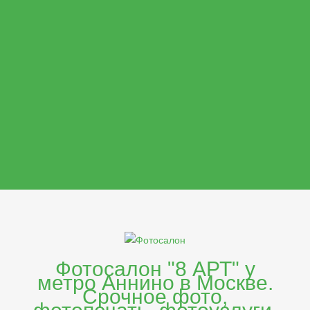
Москва, ул. Тестовая, д. 1"
+7 916 000-00-00
8@8-art.ru
Фотосалон "8 АРТ" у
метро Аннино в Москве.
Срочное фото,