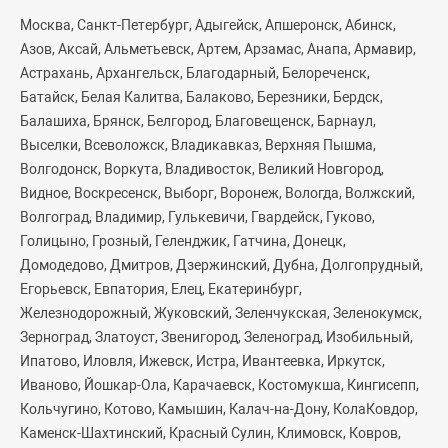
Москва, Санкт-Петербург, Адыгейск, Апшеронск, Абинск,
Азов, Аксай, Альметьевск, Артем, Арзамас, Анапа, Армавир,
Астрахань, Архангельск, Благодарный, Белореченск,
Батайск, Белая Калитва, Балаково, Березники, Бердск,
Балашиха, Брянск, Белгород, Благовещенск, Барнаул,
Выселки, Всеволожск, Владикавказ, Верхняя Пышма,
Волгодонск, Воркута, Владивосток, Великий Новгород,
Видное, Воскресенск, Выборг, Воронеж, Вологда, Волжский,
Волгоград, Владимир, Гулькевичи, Гвардейск, Гуково,
Голицыно, Грозный, Геленджик, Гатчина, Донецк,
Домодедово, Дмитров, Дзержинский, Дубна, Долгопрудный,
Егорьевск, Евпатория, Елец, Екатеринбург,
Железнодорожный, Жуковский, Зеленчукская, Зеленокумск,
Зерноград, Златоуст, Звенигород, Зеленоград, Изобильный,
Ипатово, Иловля, Ижевск, Истра, Ивантеевка, Иркутск,
Иваново, Йошкар-Ола, Карачаевск, Костомукша, Кингисепп,
Кольчугино, Котово, Камышин, Калач-на-Дону, КолаКовдор,
Каменск-Шахтинский, Красный Сулин, Климовск, Ковров,