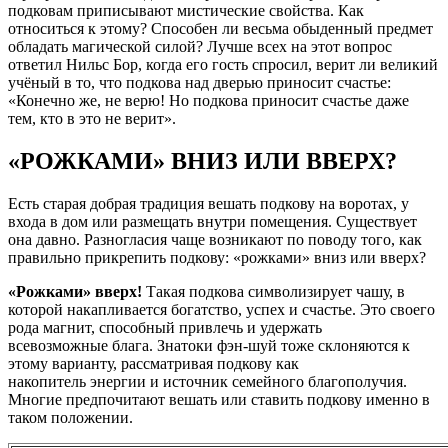
подковам приписывают мистические свойства. Как
относиться к этому? Способен ли весьма обыденный предмет
обладать магической силой? Лучше всех на этот вопрос
ответил Нильс Бор, когда его гость спросил, верит ли великий
учёный в то, что подкова над дверью приносит счастье:
«Конечно же, не верю! Но подкова приносит счастье даже
тем, кто в это не верит».
«РОЖКАМИ» ВНИЗ ИЛИ ВВЕРХ?
Есть старая добрая традиция вешать подкову на воротах, у
входа в дом или размещать внутри помещения. Существует
она давно. Разногласия чаще возникают по поводу того, как
правильно прикрепить подкову: «рожками» вниз или вверх?
«Рожками» вверх!
Такая подкова символизирует чашу, в
которой накапливается богатство, успех и счастье. Это своего
рода магнит, способный привлечь и удержать
всевозможные блага. Знатоки фэн-шуй тоже склоняются к
этому варианту, рассматривая подкову как
накопитель энергии и источник семейного благополучия.
Многие предпочитают вешать или ставить подкову именно в
таком положении.