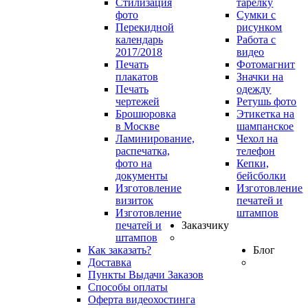
Стилизация
тарелку
фото
Сумки с
Перекидной
рисунком
календарь
Работа с
2017/2018
видео
Печать
Фотомагнит
плакатов
Значки на
Печать
одежду
чертежей
Ретушь фото
Брошюровка
Этикетка на
в Москве
шампанское
Ламинирование,
Чехол на
распечатка,
телефон
фото на
Кепки,
документы
бейсболки
Изготовление
Изготовление
визиток
печатей и
Изготовление
штампов
печатей и
Заказчику
штампов
Как заказать?
Блог
Доставка
Пункты Выдачи Заказов
Способы оплаты
Оферта видеохостинга