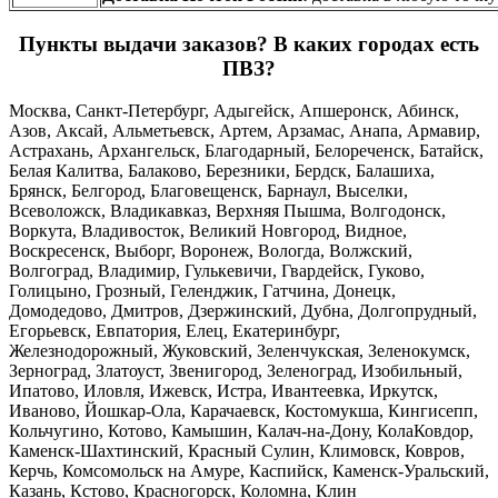
Пункты выдачи заказов? В каких городах есть
ПВЗ?
Москва, Санкт-Петербург, Адыгейск, Апшеронск, Абинск,
Азов, Аксай, Альметьевск, Артем, Арзамас, Анапа, Армавир,
Астрахань, Архангельск, Благодарный, Белореченск, Батайск,
Белая Калитва, Балаково, Березники, Бердск, Балашиха,
Брянск, Белгород, Благовещенск, Барнаул, Выселки,
Всеволожск, Владикавказ, Верхняя Пышма, Волгодонск,
Воркута, Владивосток, Великий Новгород, Видное,
Воскресенск, Выборг, Воронеж, Вологда, Волжский,
Волгоград, Владимир, Гулькевичи, Гвардейск, Гуково,
Голицыно, Грозный, Геленджик, Гатчина, Донецк,
Домодедово, Дмитров, Дзержинский, Дубна, Долгопрудный,
Егорьевск, Евпатория, Елец, Екатеринбург,
Железнодорожный, Жуковский, Зеленчукская, Зеленокумск,
Зерноград, Златоуст, Звенигород, Зеленоград, Изобильный,
Ипатово, Иловля, Ижевск, Истра, Ивантеевка, Иркутск,
Иваново, Йошкар-Ола, Карачаевск, Костомукша, Кингисепп,
Кольчугино, Котово, Камышин, Калач-на-Дону, КолаКовдор,
Каменск-Шахтинский, Красный Сулин, Климовск, Ковров,
Керчь, Комсомольск на Амуре, Каспийск, Каменск-Уральский,
Казань, Кстово, Красногорск, Коломна, Клин