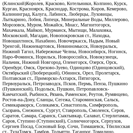
(Клинский)Королев, Красково, Котельники, Колпино, Курск,
Курган, Красноярск, Краснодар, Кострома, Киров, Кемерово,
Калининград, Калуга, Лабинск, Люберцы, Луховицы,
Лыткарино, Лобня, Липецк, Минеральные Воды, Миллерово,
Морозовск, Муром, Можайск, Миасс, Магнитогорск,
Махачкала, Майкоп, Мурманск, Мытищи, Малаховка,
Московский, Магадан, Новопокровская ст., Находка,
Новошахтинск, Нахабино, Новочеркасск, Надым, Новый
Уренгой, Нижневартовск, Невинномысск, Новоуральск,
Нижний Тагил, Набережные Челны, Новосибирск, Ногинск,
Наро-Фоминск, Норильск, Новороссийск, Новокузнецк,
Нальчик, Нижний Новгород, Оленегорск, Озерск, Орск,
Оренбург, Омск, Орехово-Зуево, Одинцово (Одинцовский),
Октябрьский (Люберецкий), Обнинск, Орел, Пролетарск,
Полтавская ст., Приморско-Ахтарск, Пятигорск,
Первоуральск, Петрозаводск, Псков, Пермь, Пенза, Пушкино
(Пушкинский), Подольск, Пушкин, Петропавловск-
Камчатский, Рыбинск, Рязань, Раменское, Реутов, Румянцево,
Ростов-на-Дону, Сланцы, Сегежа, Староминская, Сальск,
Семикаракорск, Соликамск, Севастополь, Симферополь,
Сызрань, Снежинск, Сургут, Ставрополь, Смоленск, Серов,
Саратов, Самара, Саранск, Сыктывкар, Салават, Стерлитамак,
Саров, Ступино (Ступинский), Солнечногорск, Серпухов,
Сергиев Посад, Сосновый Бор, Сочи, Тимашевск, Тбилисская
ст., ТулаТомск, Тамбов, Тольятти, Таганрог, Томилино,